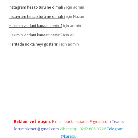
Instagram hesap türü ne olmalı ?
için
admin
Instagram hesap türü ne olmalı ?
için
Nazan
Hakimin vicdani kanaati nedir ?
için
admin
Hakimin vicdani kanaati nedir ?
için
Ali
Haritada nokta neyi gösterir ?
için
admin
cel
Reklam ve İletişim:
E-mail:
backlinkpaneli@gmail.com
Teams:
forumhizmeti@gmail.com
Whatsapp: 0262 606 0 726
Telegram:
@karabul