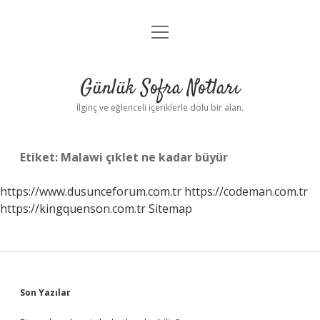
menüyü
Anasayfa
aç
Gizlilik Politikası
Günlük Sofra Notları
Yasal Uyarı
İlginç ve eğlenceli içeriklerle dolu bir alan.
Hakkımızda
Etiket:
Malawi çıklet ne kadar büyür
https://www.dusunceforum.com.tr
https://codeman.com.tr
https://kingquenson.com.tr
Sitemap
Sidebar
Son Yazılar