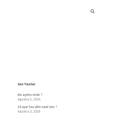
Sidebar
Son Yazılar
elexbet yeni adresi
tambet giriş
betexper güncel
Kin açılımı nedir ?
Ağustos 5, 2026
24 ayar has altın nasıl olur ?
Ağustos 3, 2026