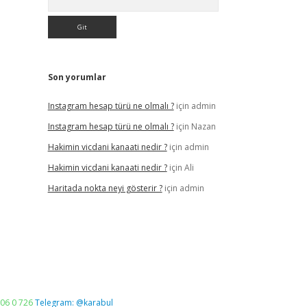
Son yorumlar
Instagram hesap türü ne olmalı ?
için
admin
Instagram hesap türü ne olmalı ?
için
Nazan
Hakimin vicdani kanaati nedir ?
için
admin
Hakimin vicdani kanaati nedir ?
için
Ali
Haritada nokta neyi gösterir ?
için
admin
06 0 726
Telegram: @karabul