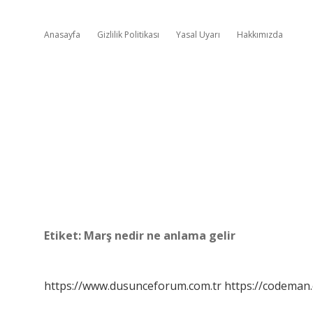
Anasayfa
Gizlilik Politikası
Yasal Uyarı
Hakkımızda
Etiket:
Marş nedir ne anlama gelir
https://www.dusunceforum.com.tr
https://codeman.