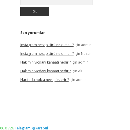
Son yorumlar
Instagram hesap türü ne olmalı ?
için
admin
Instagram hesap türü ne olmalı ?
için
Nazan
Hakimin vicdani kanaati nedir ?
için
admin
Hakimin vicdani kanaati nedir ?
için
Ali
Haritada nokta neyi gösterir ?
için
admin
06 0 726
Telegram: @karabul