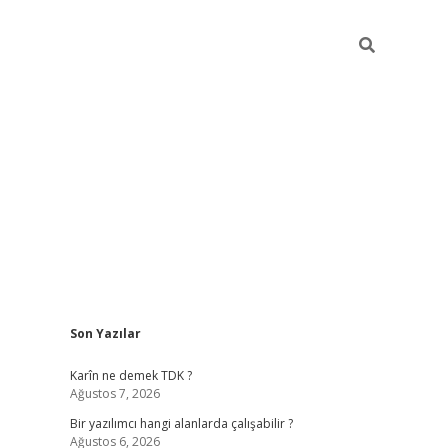
Sidebar
Son Yazılar
elexbet yeni adresi
tambet giriş
betexper güncel
Karîn ne demek TDK ?
Ağustos 7, 2026
Bir yazılımcı hangi alanlarda çalışabilir ?
Ağustos 6, 2026