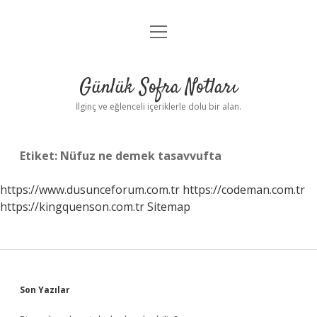
menüyü
Anasayfa
aç
Gizlilik Politikası
Günlük Sofra Notları
Yasal Uyarı
İlginç ve eğlenceli içeriklerle dolu bir alan.
Hakkımızda
Etiket:
Nüfuz ne demek tasavvufta
https://www.dusunceforum.com.tr
https://codeman.com.tr
https://kingquenson.com.tr
Sitemap
Sidebar
Son Yazılar