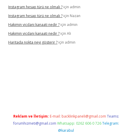
Instagram hesap türü ne olmalı ?
için
admin
Instagram hesap türü ne olmalı ?
için
Nazan
Hakimin vicdani kanaati nedir ?
için
admin
Hakimin vicdani kanaati nedir ?
için
Ali
Haritada nokta neyi gösterir ?
için
admin
cel
Reklam ve İletişim:
E-mail:
backlinkpaneli@gmail.com
Teams:
forumhizmeti@gmail.com
Whatsapp: 0262 606 0 726
Telegram:
@karabul