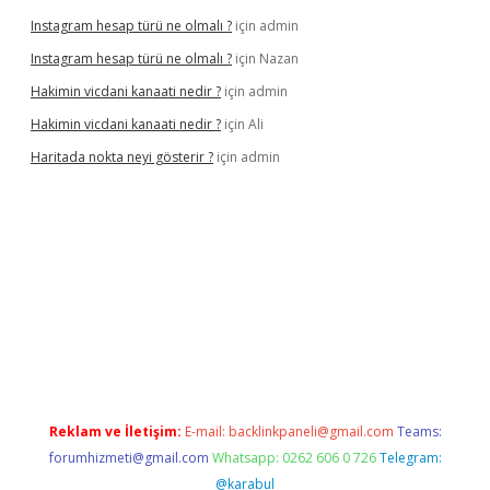
Instagram hesap türü ne olmalı ?
için
admin
Instagram hesap türü ne olmalı ?
için
Nazan
Hakimin vicdani kanaati nedir ?
için
admin
Hakimin vicdani kanaati nedir ?
için
Ali
Haritada nokta neyi gösterir ?
için
admin
cel
Reklam ve İletişim:
E-mail:
backlinkpaneli@gmail.com
Teams:
forumhizmeti@gmail.com
Whatsapp: 0262 606 0 726
Telegram:
@karabul