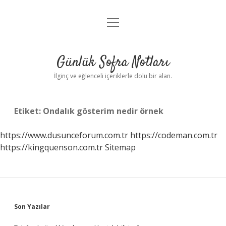
menüyü
Anasayfa
aç
Gizlilik Politikası
Günlük Sofra Notları
Yasal Uyarı
İlginç ve eğlenceli içeriklerle dolu bir alan.
Hakkımızda
Etiket:
Ondalık gösterim nedir örnek
https://www.dusunceforum.com.tr
https://codeman.com.tr
https://kingquenson.com.tr
Sitemap
Sidebar
Son Yazılar