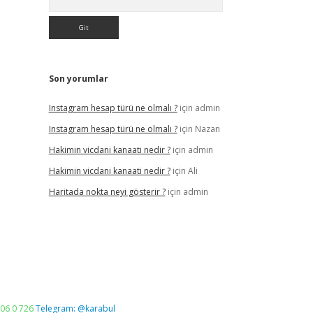
Son yorumlar
Instagram hesap türü ne olmalı ?
için
admin
Instagram hesap türü ne olmalı ?
için
Nazan
Hakimin vicdani kanaati nedir ?
için
admin
Hakimin vicdani kanaati nedir ?
için
Ali
Haritada nokta neyi gösterir ?
için
admin
06 0 726
Telegram: @karabul