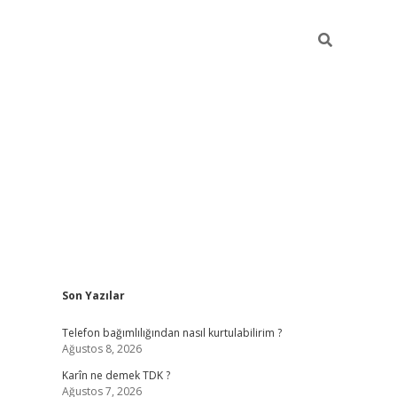
Sidebar
Son Yazılar
elexbet 
Telefon bağımlılığından nasıl kurtulabilirim ?
Ağustos 8, 2026
Karîn ne demek TDK ?
Ağustos 7, 2026