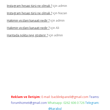
Instagram hesap türü ne olmalı ?
için
admin
Instagram hesap türü ne olmalı ?
için
Nazan
Hakimin vicdani kanaati nedir ?
için
admin
Hakimin vicdani kanaati nedir ?
için
Ali
Haritada nokta neyi gösterir ?
için
admin
el
Reklam ve İletişim:
E-mail:
backlinkpaneli@gmail.com
Teams:
forumhizmeti@gmail.com
Whatsapp: 0262 606 0 726
Telegram:
@karabul