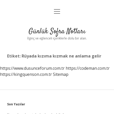
menüyü
Anasayfa
aç
Gizlilik Politikası
Günlük Sofra Notları
Yasal Uyarı
İlginç ve eğlenceli içeriklerle dolu bir alan.
Hakkımızda
Etiket:
Rüyada kızıma kızmak ne anlama gelir
https://www.dusunceforum.com.tr
https://codeman.com.tr
https://kingquenson.com.tr
Sitemap
Sidebar
Son Yazılar