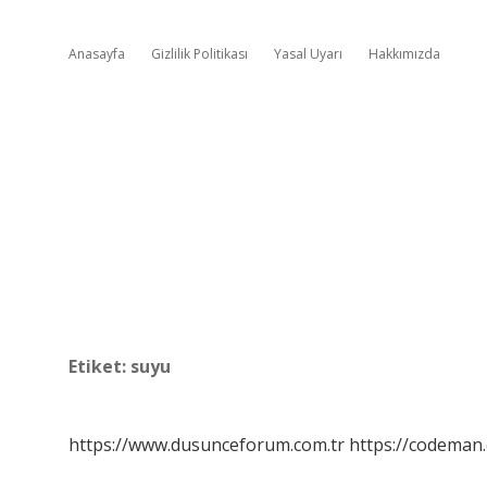
Anasayfa
Gizlilik Politikası
Yasal Uyarı
Hakkımızda
Etiket:
suyu
https://www.dusunceforum.com.tr
https://codeman.