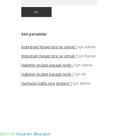
Son yorumlar
Instagram hesap türü ne olmalı ?
için
admin
Instagram hesap türü ne olmalı ?
için
Nazan
Hakimin vicdani kanaati nedir ?
için
admin
Hakimin vicdani kanaati nedir ?
için
Ali
Haritada nokta neyi gösterir ?
için
admin
06 0 726
Telegram: @karabul