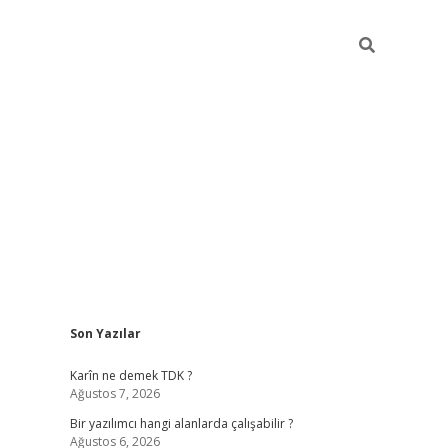
Sidebar
Son Yazılar
elexbet yeni adresi
tambet giriş
betexper güncel
Karîn ne demek TDK ?
Ağustos 7, 2026
Bir yazılımcı hangi alanlarda çalışabilir ?
Ağustos 6, 2026