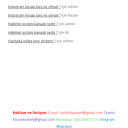
Instagram hesap türü ne olmalı ?
için
admin
Instagram hesap türü ne olmalı ?
için
Nazan
Hakimin vicdani kanaati nedir ?
için
admin
Hakimin vicdani kanaati nedir ?
için
Ali
Haritada nokta neyi gösterir ?
için
admin
cel
Reklam ve İletişim:
E-mail:
backlinkpaneli@gmail.com
Teams:
forumhizmeti@gmail.com
Whatsapp: 0262 606 0 726
Telegram:
@karabul