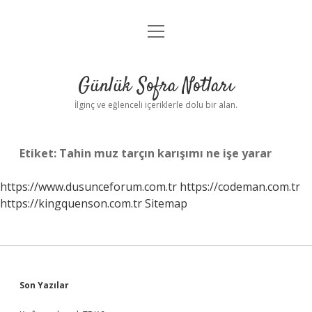
menüyü
Anasayfa
aç
Gizlilik Politikası
Günlük Sofra Notları
Yasal Uyarı
İlginç ve eğlenceli içeriklerle dolu bir alan.
Hakkımızda
Etiket:
Tahin muz tarçın karışımı ne işe yarar
https://www.dusunceforum.com.tr
https://codeman.com.tr
https://kingquenson.com.tr
Sitemap
Sidebar
Son Yazılar