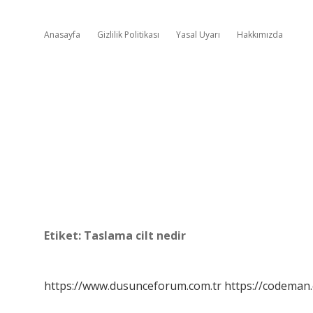
Anasayfa
Gizlilik Politikası
Yasal Uyarı
Hakkımızda
Etiket:
Taslama cilt nedir
https://www.dusunceforum.com.tr
https://codeman.