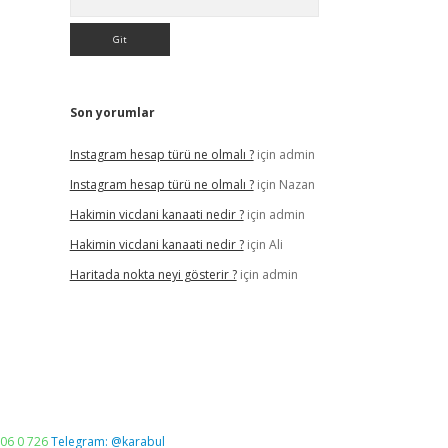
Son yorumlar
Instagram hesap türü ne olmalı ?
için
admin
Instagram hesap türü ne olmalı ?
için
Nazan
Hakimin vicdani kanaati nedir ?
için
admin
Hakimin vicdani kanaati nedir ?
için
Ali
Haritada nokta neyi gösterir ?
için
admin
06 0 726
Telegram: @karabul