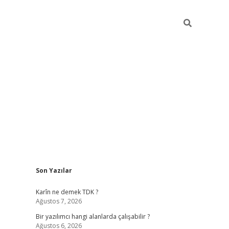
Sidebar
Son Yazılar
elexbet yeni adresi
tambet giriş
betexper güncel
Karîn ne demek TDK ?
Ağustos 7, 2026
Bir yazılımcı hangi alanlarda çalışabilir ?
Ağustos 6, 2026