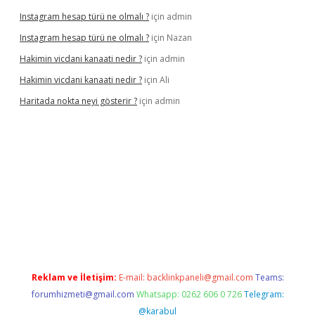
Instagram hesap türü ne olmalı ?
için
admin
Instagram hesap türü ne olmalı ?
için
Nazan
Hakimin vicdani kanaati nedir ?
için
admin
Hakimin vicdani kanaati nedir ?
için
Ali
Haritada nokta neyi gösterir ?
için
admin
 güncel
Reklam ve İletişim:
E-mail:
backlinkpaneli@gmail.com
Teams:
forumhizmeti@gmail.com
Whatsapp: 0262 606 0 726
Telegram:
@karabul