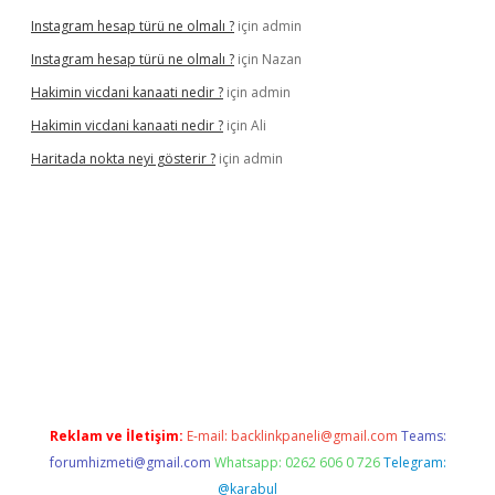
Instagram hesap türü ne olmalı ?
için
admin
Instagram hesap türü ne olmalı ?
için
Nazan
Hakimin vicdani kanaati nedir ?
için
admin
Hakimin vicdani kanaati nedir ?
için
Ali
Haritada nokta neyi gösterir ?
için
admin
cel
Reklam ve İletişim:
E-mail:
backlinkpaneli@gmail.com
Teams:
forumhizmeti@gmail.com
Whatsapp: 0262 606 0 726
Telegram:
@karabul