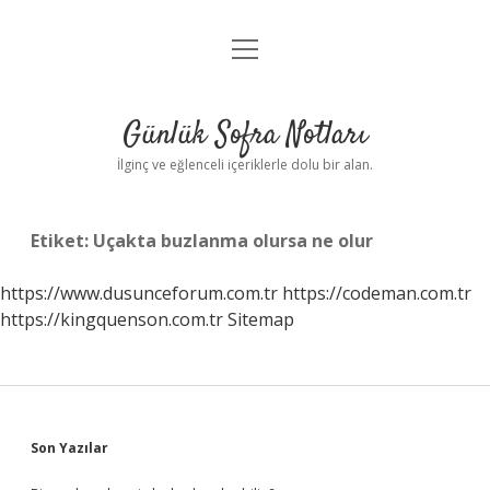
menüyü
Anasayfa
aç
Gizlilik Politikası
Günlük Sofra Notları
Yasal Uyarı
İlginç ve eğlenceli içeriklerle dolu bir alan.
Hakkımızda
Etiket:
Uçakta buzlanma olursa ne olur
https://www.dusunceforum.com.tr
https://codeman.com.tr
https://kingquenson.com.tr
Sitemap
Sidebar
Son Yazılar