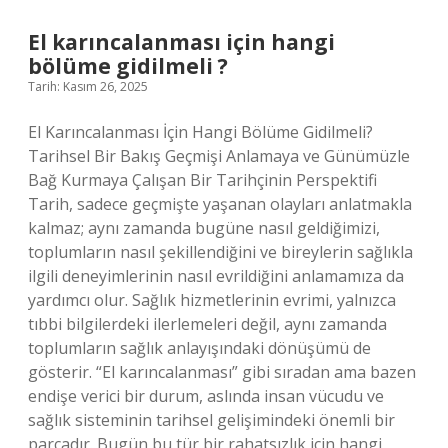
işe
yarar
El karıncalanması için hangi
?
bölüme gidilmeli ?
Tarih: Kasım 26, 2025
El Karıncalanması İçin Hangi Bölüme Gidilmeli?
Tarihsel Bir Bakış Geçmişi Anlamaya ve Günümüzle
Bağ Kurmaya Çalışan Bir Tarihçinin Perspektifi
Tarih, sadece geçmişte yaşanan olayları anlatmakla
kalmaz; aynı zamanda bugüne nasıl geldiğimizi,
toplumların nasıl şekillendiğini ve bireylerin sağlıkla
ilgili deneyimlerinin nasıl evrildiğini anlamamıza da
yardımcı olur. Sağlık hizmetlerinin evrimi, yalnızca
tıbbi bilgilerdeki ilerlemeleri değil, aynı zamanda
toplumların sağlık anlayışındaki dönüşümü de
gösterir. “El karıncalanması” gibi sıradan ama bazen
endişe verici bir durum, aslında insan vücudu ve
sağlık sisteminin tarihsel gelişimindeki önemli bir
parçadır. Bugün bu tür bir rahatsızlık için hangi