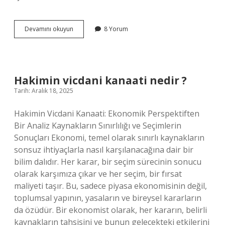
Instagram
Devamını okuyun
8 Yorum
hesap
türü
ne
olmalı
?
Hakimin vicdani kanaati nedir ?
Tarih: Aralık 18, 2025
Hakimin Vicdani Kanaati: Ekonomik Perspektiften
Bir Analiz Kaynakların Sınırlılığı ve Seçimlerin
Sonuçları Ekonomi, temel olarak sınırlı kaynakların
sonsuz ihtiyaçlarla nasıl karşılanacağına dair bir
bilim dalıdır. Her karar, bir seçim sürecinin sonucu
olarak karşımıza çıkar ve her seçim, bir fırsat
maliyeti taşır. Bu, sadece piyasa ekonomisinin değil,
toplumsal yapının, yasaların ve bireysel kararların
da özüdür. Bir ekonomist olarak, her kararın, belirli
kaynakların tahsisini ve bunun gelecekteki etkilerini