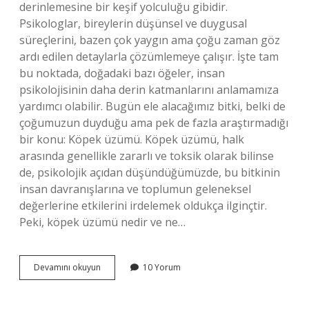
derinlemesine bir keşif yolculuğu gibidir.
Psikologlar, bireylerin düşünsel ve duygusal
süreçlerini, bazen çok yaygın ama çoğu zaman göz
ardı edilen detaylarla çözümlemeye çalışır. İşte tam
bu noktada, doğadaki bazı öğeler, insan
psikolojisinin daha derin katmanlarını anlamamıza
yardımcı olabilir. Bugün ele alacağımız bitki, belki de
çoğumuzun duyduğu ama pek de fazla araştırmadığı
bir konu: Köpek üzümü. Köpek üzümü, halk
arasında genellikle zararlı ve toksik olarak bilinse
de, psikolojik açıdan düşündüğümüzde, bu bitkinin
insan davranışlarına ve toplumun geleneksel
değerlerine etkilerini irdelemek oldukça ilginçtir.
Peki, köpek üzümü nedir ve ne…
Köpek
Devamını okuyun
10 Yorum
üzümü
nedir
ne