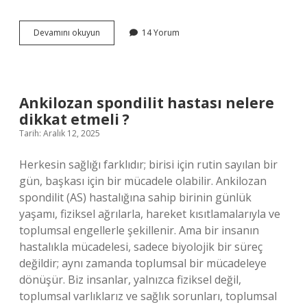
Aylık
Devamını okuyun
14 Yorum
sağlık
sigortası
ücreti
ne
kadar
Ankilozan spondilit hastası nelere
?
dikkat etmeli ?
Tarih: Aralık 12, 2025
Herkesin sağlığı farklıdır; birisi için rutin sayılan bir
gün, başkası için bir mücadele olabilir. Ankilozan
spondilit (AS) hastalığına sahip birinin günlük
yaşamı, fiziksel ağrılarla, hareket kısıtlamalarıyla ve
toplumsal engellerle şekillenir. Ama bir insanın
hastalıkla mücadelesi, sadece biyolojik bir süreç
değildir; aynı zamanda toplumsal bir mücadeleye
dönüşür. Biz insanlar, yalnızca fiziksel değil,
toplumsal varlıklarız ve sağlık sorunları, toplumsal