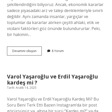
şekillendirdiğini biliyoruz. Ancak, ekonomik kararlar
sadece piyasadaki arz ve talep denklemleriyle sınırlı
değildir. Aynı zamanda insanlar, yargıçlar ve
toplumlar da kararlar alırken çeşitli ahlaki, etik ve
vicdani faktörleri göz önünde bulundururlar. Peki,
bir hakimin…
Hakimin
Devamını okuyun
8 Yorum
vicdani
kanaati
nedir
?
Varol Yaşaroğlu ve Erdil Yaşaroğlu
kardeş mi ?
Tarih: Aralık 14, 2025
Varol Yaşaroğlu ve Erdil Yaşaroğlu Kardeş Mi? Bu
Soru Beni Terk Etti Bazen Instagram’da bir post
görürsünüz ya, altına bir sürü “Kardeş mi?” ya da