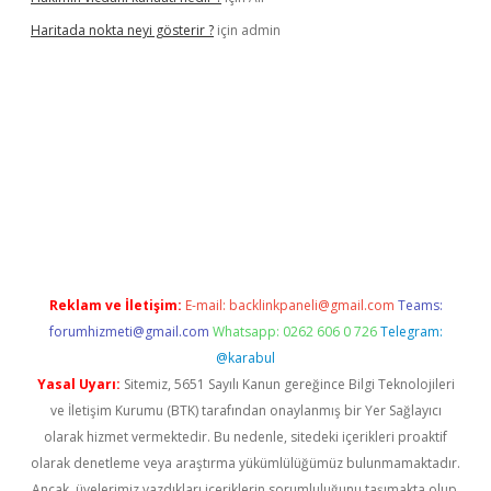
Haritada nokta neyi gösterir ?
için
admin
 adresi
tambet giriş
betexper güncel
Reklam ve İletişim:
E-mail:
backlinkpaneli@gmail.com
Teams:
forumhizmeti@gmail.com
Whatsapp: 0262 606 0 726
Telegram:
@karabul
Yasal Uyarı:
Sitemiz, 5651 Sayılı Kanun gereğince Bilgi Teknolojileri
ve İletişim Kurumu (BTK) tarafından onaylanmış bir Yer Sağlayıcı
olarak hizmet vermektedir. Bu nedenle, sitedeki içerikleri proaktif
olarak denetleme veya araştırma yükümlülüğümüz bulunmamaktadır.
Ancak, üyelerimiz yazdıkları içeriklerin sorumluluğunu taşımakta olup,