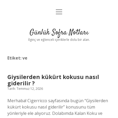
menüyü
Anasayfa
aç
Gizlilik Politikası
Günlük Sofra Notları
Yasal Uyarı
İlginç ve eğlenceli içeriklerle dolu bir alan.
Hakkımızda
Etiket:
ve
Giysilerden kükürt kokusu nasıl
giderilir ?
Tarih: Temmuz 12, 2026
Merhaba! Cigerricco sayfasında bugün “Giysilerden
kükürt kokusu nasıl giderilir” konusunu tüm
yönleriyle ele alıyoruz. Dolabımda Kalan Koku ve