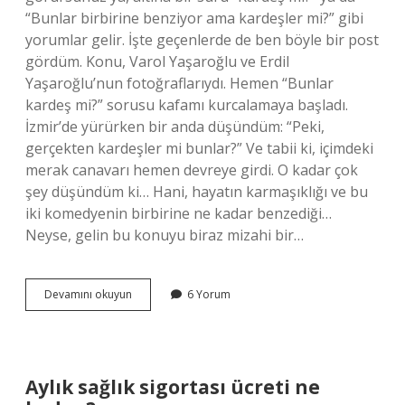
“Bunlar birbirine benziyor ama kardeşler mi?” gibi
yorumlar gelir. İşte geçenlerde de ben böyle bir post
gördüm. Konu, Varol Yaşaroğlu ve Erdil
Yaşaroğlu’nun fotoğraflarıydı. Hemen “Bunlar
kardeş mi?” sorusu kafamı kurcalamaya başladı.
İzmir’de yürürken bir anda düşündüm: “Peki,
gerçekten kardeşler mi bunlar?” Ve tabii ki, içimdeki
merak canavarı hemen devreye girdi. O kadar çok
şey düşündüm ki… Hani, hayatın karmaşıklığı ve bu
iki komedyenin birbirine ne kadar benzediği…
Neyse, gelin bu konuyu biraz mizahi bir…
Varol
Devamını okuyun
6 Yorum
Yaşaroğlu
ve
Erdil
Yaşaroğlu
kardeş
Aylık sağlık sigortası ücreti ne
mi