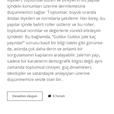
ilişkileri, toplumsal düzen ve bireylerin bu yapılar
içindeki konumları üzerine derinlemesine
düşünmemizi sağlar. Toplumlar, büyük oranda
iktidar ilişkileri ve normlarla şekillenir. Her birey, bu
yapılar içinde belirli roller üstlenir ve bu roller,
toplumsal normlar ve değerlerle sürekli etkileşim
içindedir. Bu bağlamda, “Güldür Güldür Jale kaç
yaşında?” sorusu basit bir bilgi talebi gibi görünse
de, aslında çok daha derin ve anlamlı bir
sorgulamanın kapılarını aralayabilir. Jale’nin yaşı,
sadece bir karakterin demografik bilgisi değil; aynı
zamanda toplumsal cinsiyet, güç dinamikleri,
ideolojiler ve vatandaşlık anlayışları üzerine
düşünmemize vesile olan bir…
Güldür
Devamını okuyun
6 Yorum
güldür
Jale
kaç