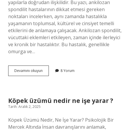
yapılarla doğrudan ilişkilidir. Bu yazı, ankilozan
spondilit hastalarının dikkat etmesi gereken
noktaları incelerken, aynı zamanda hastalıkla
yaşamanın toplumsal, kültürel ve cinsiyet temelli
etkilerini de anlamaya çalışacak. Ankilozan spondilit,
vücuttaki eklemleri etkileyen, zaman içinde ilerleyici
ve kronik bir hastalıktır. Bu hastalık, genellikle
omurga ve…
Ankilozan
Devamını okuyun
8 Yorum
spondilit
hastası
nelere
dikkat
etmeli
Köpek üzümü nedir ne işe yarar ?
?
Tarih: Aralık 2, 2025
Köpek Üzümü Nedir, Ne İşe Yarar? Psikolojik Bir
Mercek Altında İnsan davranışlarını anlamak,