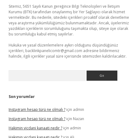
Sitemiz, 5651 Sayılı Kanun gereğince Bilgi Teknolojileri ve İletişim
Kurumu (BTK) tarafından onaylanmış bir Yer Sağlayıcı olarak hizmet
vermektedir. Bu nedenle, sitedeki içerikleri proaktif olarak denetleme
veya araştırma yükümlülüğümüz bulunmamaktadır. Ancak, üyelerimiz
yazdıkları içeriklerin sorumluluğunu taşımakta olup, siteye üye olarak
bu sorumluluğu kabul etmiş sayılırlar.
Hukuka ve yasal düzenlemelere aykırı olduğunu düşündüğünüz
içerikleri,
backlinkpanelicomtr@gmail.com
adresine bildirmeniz
halinde, ilgili içerikler yasal süre içerisinde sitemizden kaldırılacaktır.
Arama
Son yorumlar
Instagram hesap türü ne olmalı ?
için
admin
Instagram hesap türü ne olmalı ?
için
Nazan
Hakimin vicdani kanaati nedir ?
için
admin
Hakimin vicdani kanaati nedir ?
için
Ali