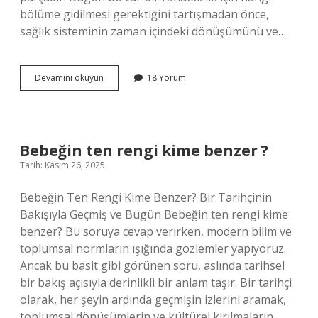
bölüme gidilmesi gerektiğini tartışmadan önce,
sağlık sisteminin zaman içindeki dönüşümünü ve…
El
Devamını okuyun
18 Yorum
karıncalanması
için
hangi
bölüme
gidilmeli
Bebeğin ten rengi kime benzer ?
?
Tarih: Kasım 26, 2025
Bebeğin Ten Rengi Kime Benzer? Bir Tarihçinin
Bakışıyla Geçmiş ve Bugün Bebeğin ten rengi kime
benzer? Bu soruya cevap verirken, modern bilim ve
toplumsal normların ışığında gözlemler yapıyoruz.
Ancak bu basit gibi görünen soru, aslında tarihsel
bir bakış açısıyla derinlikli bir anlam taşır. Bir tarihçi
olarak, her şeyin ardında geçmişin izlerini aramak,
toplumsal dönüşümlerin ve kültürel kırılmaların