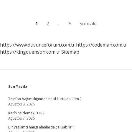
yaşında
?
Yazı
1
2
…
5
Sonraki
sayfalaması
https://www.dusunceforum.com.tr
https://codeman.com.tr
https://kingquenson.com.tr
Sitemap
Sidebar
Son Yazılar
Telefon bağımlılığından nasıl kurtulabilirim ?
Ağustos 8, 2026
Karîn ne demek TDK ?
Ağustos 7, 2026
Bir yazılımcı hangi alanlarda çalışabilir ?