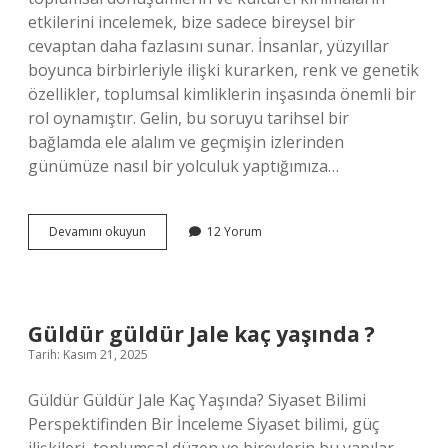
etkilerini incelemek, bize sadece bireysel bir
cevaptan daha fazlasını sunar. İnsanlar, yüzyıllar
boyunca birbirleriyle ilişki kurarken, renk ve genetik
özellikler, toplumsal kimliklerin inşasında önemli bir
rol oynamıştır. Gelin, bu soruyu tarihsel bir
bağlamda ele alalım ve geçmişin izlerinden
günümüze nasıl bir yolculuk yaptığımıza…
Bebeğin
Devamını okuyun
12 Yorum
ten
rengi
kime
benzer
?
Güldür güldür Jale kaç yaşında ?
Tarih: Kasım 21, 2025
Güldür Güldür Jale Kaç Yaşında? Siyaset Bilimi
Perspektifinden Bir İnceleme Siyaset bilimi, güç