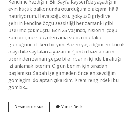
Kendime Yazdığım Bir Sayfa Kayseri’de yaşadığım
evin küçük balkonunda oturduğum o akşamı hâlâ
hatırlıyorum. Hava soğuktu, gökyüzü griydi ve
şehrin kendine özgü sessizliği her zamanki gibi
üzerime çökmüştü. Ben 25 yaşında, hislerini çoğu
zaman içinde büyüten ama sonra mutlaka
günlüğüne döken biriyim. Bazen yaşadığım en küçük
olayı bile sayfalarca yazarım. Çünkü bazı anların
üzerinden zaman geçse bile insanın içinde bıraktığı
izi anlamak isterim. O gün benim için sıradan
başlamıştı. Sabah işe gitmeden önce en sevdiğim
gömleğimi dolaptan çıkardım. Krem rengindeki bu
gömlek…
Giysilerden
Devamını okuyun
Yorum Bırak
kükürt
kokusu
nasıl
giderilir