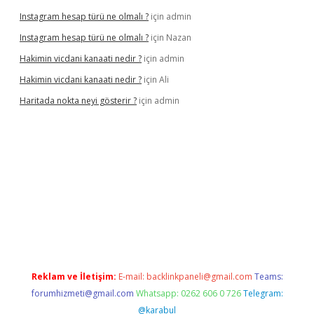
Instagram hesap türü ne olmalı ?
için
admin
Instagram hesap türü ne olmalı ?
için
Nazan
Hakimin vicdani kanaati nedir ?
için
admin
Hakimin vicdani kanaati nedir ?
için
Ali
Haritada nokta neyi gösterir ?
için
admin
cel
Reklam ve İletişim:
E-mail:
backlinkpaneli@gmail.com
Teams:
forumhizmeti@gmail.com
Whatsapp: 0262 606 0 726
Telegram:
@karabul