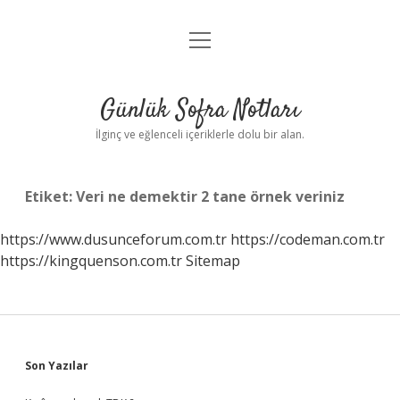
menüyü
Anasayfa
aç
Gizlilik Politikası
Günlük Sofra Notları
Yasal Uyarı
İlginç ve eğlenceli içeriklerle dolu bir alan.
Hakkımızda
Etiket:
Veri ne demektir 2 tane örnek veriniz
https://www.dusunceforum.com.tr
https://codeman.com.tr
https://kingquenson.com.tr
Sitemap
Sidebar
Son Yazılar