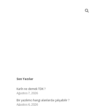
Sidebar
Son Yazılar
elexbet yeni a
Karîn ne demek TDK ?
Ağustos 7, 2026
Bir yazılımcı hangi alanlarda çalışabilir ?
Ağustos 6, 2026