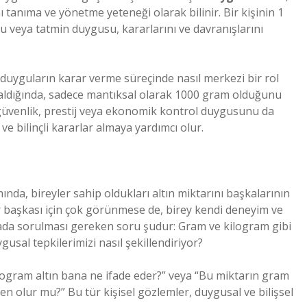
 tanıma ve yönetme yeteneği olarak bilinir. Bir kişinin 1
u veya tatmin duygusu, kararlarını ve davranışlarını
uyguların karar verme süreçinde nasıl merkezi bir rol
n aldığında, sadece mantıksal olarak 1000 gram olduğunu
üvenlik, prestij veya ekonomik kontrol duygusunu da
e bilinçli kararlar almaya yardımcı olur.
ında, bireyler sahip oldukları altın miktarını başkalarının
bir başkası için çok görünmese de, birey kendi deneyim ve
urada sorulması gereken soru şudur: Gram ve kilogram gibi
gusal tepkilerimizi nasıl şekillendiriyor?
logram altın bana ne ifade eder?” veya “Bu miktarın gram
n olur mu?” Bu tür kişisel gözlemler, duygusal ve bilişsel