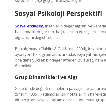
süreçlerin iç içe geçtiğini ortaya koyar.
Sosyal Psikoloji Perspektifi
Sosyal etkileşim
, insanların değer algısını ve kararla
hakkında konuşurken, başkalarının görüşlerinden etk
algılanışını değiştirebilir.
Bir çalışmada (Cialdini & Goldstein, 2004), insanlar 
ayarlıyor. 1 kilogram altın, arkadaş veya yatırım çe
ona daha yüksek bir değer atfeder. Bu süreç, hem
d
önemlidir.
Grup Dinamikleri ve Algı
Grup içinde değerli nesnelerin paylaşımı veya tartışıl
(Sherif, 1935), katılımcılar ışık noktalarının harek
altının gram veya kilogram olarak sunulması, grup içi