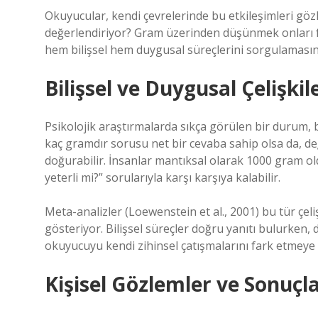
Okuyucular, kendi çevrelerinde bu etkileşimleri gözl
değerlendiriyor? Gram üzerinden düşünmek onları far
hem bilişsel hem duygusal süreçlerini sorgulamasına
Bilişsel ve Duygusal Çelişkil
Psikolojik araştırmalarda sıkça görülen bir durum, bi
kaç gramdır sorusu net bir cevaba sahip olsa da, değ
doğurabilir. İnsanlar mantıksal olarak 1000 gram o
yeterli mi?” sorularıyla karşı karşıya kalabilir.
Meta-analizler (Loewenstein et al., 2001) bu tür çeli
gösteriyor. Bilişsel süreçler doğru yanıtı bulurken, d
okuyucuyu kendi zihinsel çatışmalarını fark etmeye
Kişisel Gözlemler ve Sonuçl