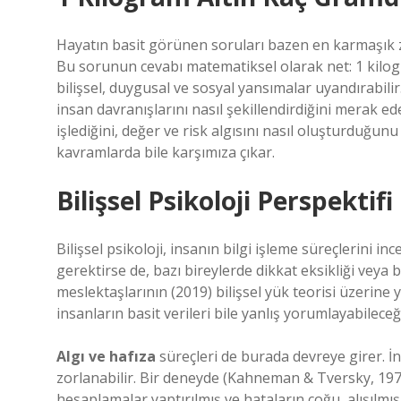
Hayatın basit görünen soruları bazen en karmaşık zih
Bu sorunun cevabı matematiksel olarak net: 1 kilogr
bilişsel, duygusal ve sosyal yansımalar uyandırabili
insan davranışlarını nasıl şekillendirdiğini merak ede
işlediğini, değer ve risk algısını nasıl oluşturduğ
kavramlarda bile karşımıza çıkar.
Bilişsel Psikoloji Perspektifi
Bilişsel psikoloji, insanın bilgi işleme süreçlerini i
gerektirse de, bazı bireylerde dikkat eksikliği veya b
meslektaşlarının (2019) bilişsel yük teorisi üzerine
insanların basit verileri bile yanlış yorumlayabilece
Algı ve hafıza
süreçleri de burada devreye girer. İn
zorlanabilir. Bir deneyde (Kahneman & Tversky, 1979), 
hesaplamalar yaptırılmış ve hataların çoğu, alışıl