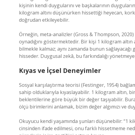
kişinin kendi duygularını ve başkalarının duygularını
kilogram altını düşünürken hissettiği heyecan, kork
doğrudan etkileyebilir.
Örneğin, meta-analizler (Gross & Thompson, 2020) d
oynadığını göstermektedir. Bir kişi 1 kilogram altı
bilmekle kalmaz; aynı zamanda bunun sağlayacağı g
hisseder. Duygusal zekâ, bu farkındalığı yönetmeye v
Kıyas ve İçsel Deneyimler
Sosyal karşılaştırma teorisi (Festinger, 1954) bağlam
sahip olduklarıyla kıyaslayabilir. 1 kilogram altın, 
beklentilerine göre büyük bir değer taşıyabilir. B
ölçü birimlerini anlamak, bizim değer algımızı ve duy
Okuyucu kendi yaşamında şunları düşünebilir: “1 ki
cinsinden ifade edilmesi, onu farklı hissetmeme nede