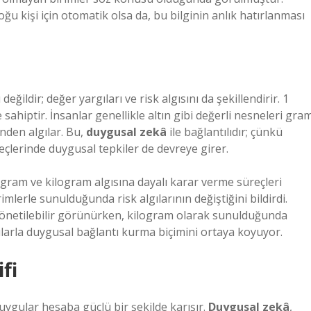
 kişi için otomatik olsa da, bu bilginin anlık hatırlanması
değildir; değer yargıları ve risk algısını da şekillendirir. 1
ahiptir. İnsanlar genellikle altın gibi değerli nesneleri gra
den algılar. Bu,
duygusal zekâ
ile bağlantılıdır; çünkü
eçlerinde duygusal tepkiler de devreye girer.
ın gram ve kilogram algısına dayalı karar verme süreçleri
irimlerle sunulduğunda risk algılarının değiştiğini bildirdi.
yönetilebilir görünürken, kilogram olarak sunulduğunda
yılarla duygusal bağlantı kurma biçimini ortaya koyuyor.
fi
uygular hesaba güçlü bir şekilde karışır.
Duygusal zekâ
,