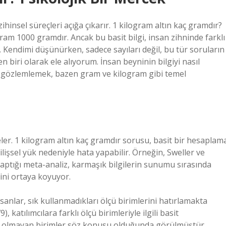
insel süreçleri açığa çıkarır. 1 kilogram altın kaç gramdır?
am 1000 gramdır. Ancak bu basit bilgi, insan zihninde farklı
r. Kendimi düşünürken, sadece sayıları değil, bu tür soruların
n biri olarak ele alıyorum. İnsan beyninin bilgiyi nasıl
unu gözlemlemek, bazen gram ve kilogram gibi temel
nceler. 1 kilogram altın kaç gramdır sorusu, basit bir hesaplam
ilişsel yük nedeniyle hata yapabilir. Örneğin, Sweller ve
 yaptığı meta-analiz, karmaşık bilgilerin sunumu sırasında
ğini ortaya koyuyor.
sanlar, sık kullanmadıkları ölçü birimlerini hatırlamakta
katılımcılara farklı ölçü birimleriyle ilgili basit
mış olmayan birimler söz konusu olduğunda görülmüştür.