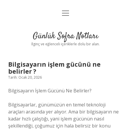
menüyü
Anasayfa
aç
Gizlilik Politikası
Günlük Sofra Notları
Yasal Uyarı
İlginç ve eğlenceli içeriklerle dolu bir alan.
Hakkımızda
Bilgisayarın işlem gücünü ne
belirler ?
Tarih: Ocak 20, 2026
Bilgisayarın İşlem Gücünü Ne Belirler?
Bilgisayarlar, günümüzün en temel teknoloji
araçları arasında yer alıyor. Ama bir bilgisayarın ne
kadar hızlı çalıştığı, yani işlem gücünün nasıl
şekillendiği, çoğumuz için hala belirsiz bir konu