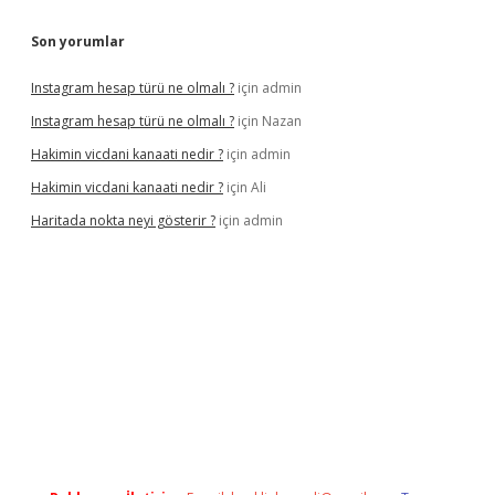
Son yorumlar
Instagram hesap türü ne olmalı ?
için
admin
Instagram hesap türü ne olmalı ?
için
Nazan
Hakimin vicdani kanaati nedir ?
için
admin
Hakimin vicdani kanaati nedir ?
için
Ali
Haritada nokta neyi gösterir ?
için
admin
yeni adresi
tambet giriş
betexper güncel