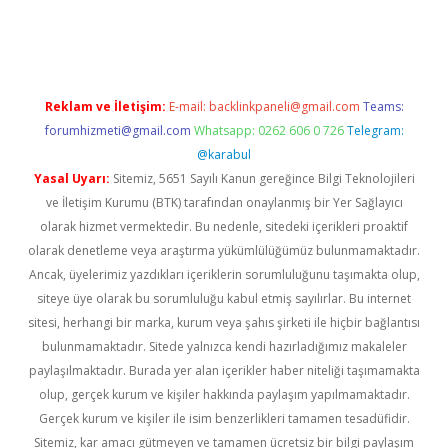
eni adresi
tambet giriş
betexper güncel
Reklam ve İletişim:
E-mail:
backlinkpaneli@gmail.com
Teams:
forumhizmeti@gmail.com
Whatsapp: 0262 606 0 726
Telegram:
@karabul
Yasal Uyarı:
Sitemiz, 5651 Sayılı Kanun gereğince Bilgi Teknolojileri
ve İletişim Kurumu (BTK) tarafından onaylanmış bir Yer Sağlayıcı
olarak hizmet vermektedir. Bu nedenle, sitedeki içerikleri proaktif
olarak denetleme veya araştırma yükümlülüğümüz bulunmamaktadır.
Ancak, üyelerimiz yazdıkları içeriklerin sorumluluğunu taşımakta olup,
siteye üye olarak bu sorumluluğu kabul etmiş sayılırlar. Bu internet
sitesi, herhangi bir marka, kurum veya şahıs şirketi ile hiçbir bağlantısı
bulunmamaktadır. Sitede yalnızca kendi hazırladığımız makaleler
paylaşılmaktadır. Burada yer alan içerikler haber niteliği taşımamakta
olup, gerçek kurum ve kişiler hakkında paylaşım yapılmamaktadır.
Gerçek kurum ve kişiler ile isim benzerlikleri tamamen tesadüfidir.
Sitemiz, kar amacı gütmeyen ve tamamen ücretsiz bir bilgi paylaşım