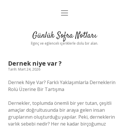
menüyü
Anasayfa
aç
Gizlilik Politikası
Günlük Sofra Notları
Yasal Uyarı
İlginç ve eğlenceli içeriklerle dolu bir alan.
Hakkımızda
Dernek niye var ?
Tarih: Mart 24, 2026
Dernek Niye Var? Farklı Yaklaşımlarla Derneklerin
Rolü Üzerine Bir Tartışma
Dernekler, toplumda önemli bir yer tutan, çeşitli
amaçlar doğrultusunda bir araya gelen insan
gruplarının oluşturduğu yapılar. Peki, derneklerin
varlık sebebi nedir? Her ne kadar birçoğumuz