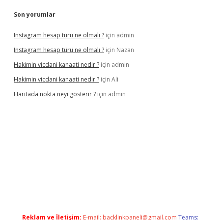
Son yorumlar
Instagram hesap türü ne olmalı ?
için
admin
Instagram hesap türü ne olmalı ?
için
Nazan
Hakimin vicdani kanaati nedir ?
için
admin
Hakimin vicdani kanaati nedir ?
için
Ali
Haritada nokta neyi gösterir ?
için
admin
ni adresi
tambet giriş
betexper güncel
Reklam ve İletişim:
E-mail:
backlinkpaneli@gmail.com
Teams: