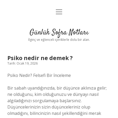
menüyü
Anasayfa
aç
Gizlilik Politikası
Günlük Sofra Notları
Yasal Uyarı
İlginç ve eğlenceli içeriklerle dolu bir alan.
Hakkımızda
Psiko nedir ne demek ?
Tarih: Ocak 19, 2026
Psiko Nedir? Felsefi Bir İnceleme
Bir sabah uyandığınızda, bir düşünce aklınıza gelir;
ne olduğunu, kim olduğunuzu ve dünyayı nasıl
algıladığınızı sorgulamaya başlarsınız.
Düşüncelerinizin sizin düşünceleriniz olup
olmadığını, bilincinizin nasıl şekillendiğini merak