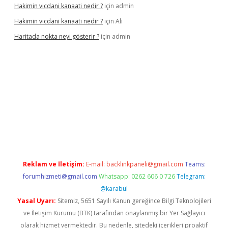
Hakimin vicdani kanaati nedir ?
için
admin
Hakimin vicdani kanaati nedir ?
için
Ali
Haritada nokta neyi gösterir ?
için
admin
yeni adresi
tambet giriş
betexper güncel
Reklam ve İletişim:
E-mail:
backlinkpaneli@gmail.com
Teams:
forumhizmeti@gmail.com
Whatsapp: 0262 606 0 726
Telegram:
@karabul
Yasal Uyarı:
Sitemiz, 5651 Sayılı Kanun gereğince Bilgi Teknolojileri
ve İletişim Kurumu (BTK) tarafından onaylanmış bir Yer Sağlayıcı
olarak hizmet vermektedir. Bu nedenle, sitedeki içerikleri proaktif