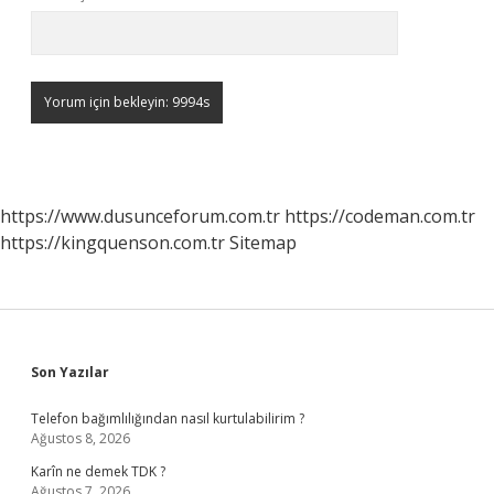
https://www.dusunceforum.com.tr
https://codeman.com.tr
https://kingquenson.com.tr
Sitemap
Sidebar
Son Yazılar
Telefon bağımlılığından nasıl kurtulabilirim ?
Ağustos 8, 2026
Karîn ne demek TDK ?
Ağustos 7, 2026