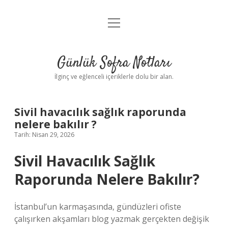
menüyü
Anasayfa
aç
Gizlilik Politikası
Günlük Sofra Notları
Yasal Uyarı
İlginç ve eğlenceli içeriklerle dolu bir alan.
Hakkımızda
Sivil havacılık sağlık raporunda
nelere bakılır ?
Tarih: Nisan 29, 2026
Sivil Havacılık Sağlık
Raporunda Nelere Bakılır?
İstanbul’un karmaşasında, gündüzleri ofiste
çalışırken akşamları blog yazmak gerçekten değişik