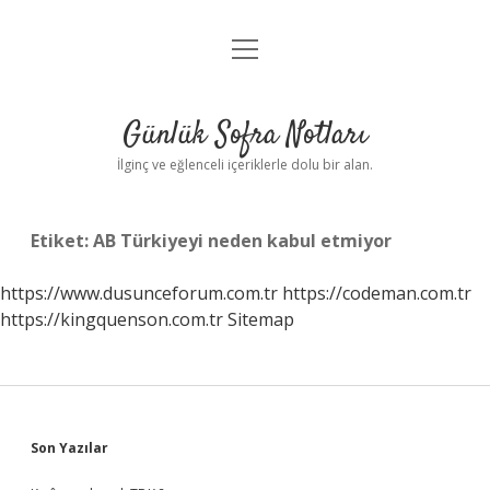
menüyü
Anasayfa
aç
Gizlilik Politikası
Günlük Sofra Notları
Yasal Uyarı
İlginç ve eğlenceli içeriklerle dolu bir alan.
Hakkımızda
Etiket:
AB Türkiyeyi neden kabul etmiyor
https://www.dusunceforum.com.tr
https://codeman.com.tr
https://kingquenson.com.tr
Sitemap
Sidebar
Son Yazılar