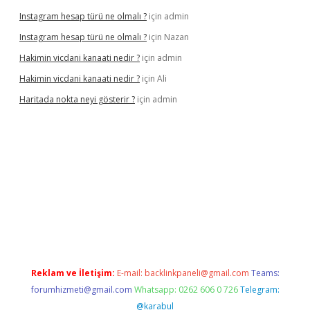
Instagram hesap türü ne olmalı ?
için
admin
Instagram hesap türü ne olmalı ?
için
Nazan
Hakimin vicdani kanaati nedir ?
için
admin
Hakimin vicdani kanaati nedir ?
için
Ali
Haritada nokta neyi gösterir ?
için
admin
cel
Reklam ve İletişim:
E-mail:
backlinkpaneli@gmail.com
Teams:
forumhizmeti@gmail.com
Whatsapp: 0262 606 0 726
Telegram:
@karabul