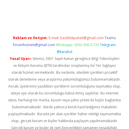
resi
tambet giriş
betexper güncel
Reklam ve İletişim:
E-mail:
backlinkpaneli@gmail.com
Teams:
forumhizmeti@gmail.com
Whatsapp: 0262 606 0 726
Telegram:
@karabul
Yasal Uyarı:
Sitemiz, 5651 Sayılı Kanun gereğince Bilgi Teknolojileri
ve İletişim Kurumu (BTK) tarafından onaylanmış bir Yer Sağlayıcı
olarak hizmet vermektedir. Bu nedenle, sitedeki içerikleri proaktif
olarak denetleme veya araştırma yükümlülüğümüz bulunmamaktadır.
Ancak, üyelerimiz yazdıkları içeriklerin sorumluluğunu taşımakta olup,
siteye üye olarak bu sorumluluğu kabul etmiş sayılırlar. Bu internet
sitesi, herhangi bir marka, kurum veya şahıs şirketi ile hiçbir bağlantısı
bulunmamaktadır. Sitede yalnızca kendi hazırladığımız makaleler
paylaşılmaktadır. Burada yer alan içerikler haber niteliği taşımamakta
olup, gerçek kurum ve kişiler hakkında paylaşım yapılmamaktadır.
Gerçek kurum ve kişiler ile isim benzerlikleri tamamen tesadüfidir.