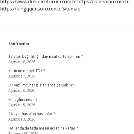
https://www.dusunceforum.com.tr
https://codeman.com.tr
https://kingquenson.com.tr
Sitemap
Sidebar
Son Yazılar
Telefon bağımlılığından nasıl kurtulabilirim ?
Ağustos 8, 2026
Karîn ne demek TDK ?
Ağustos 7, 2026
Bir yazılımcı hangi alanlarda çalışabilir ?
Ağustos 6, 2026
Kin açılımı nedir ?
Ağustos 5, 2026
24 ayar has altın nasıl olur ?
Ağustos 3, 2026
Hollanda’da fazla mesai ücreti ne kadar ?
Temmuz 30, 2026