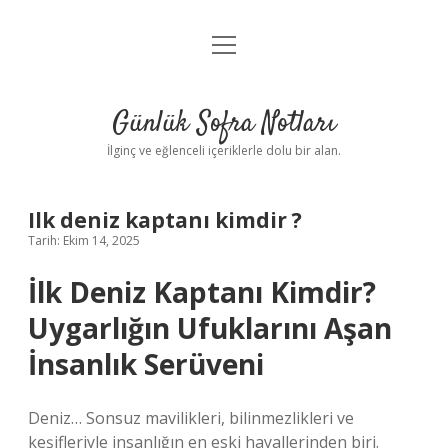
menüyü
Anasayfa
aç
Gizlilik Politikası
Günlük Sofra Notları
Yasal Uyarı
İlginç ve eğlenceli içeriklerle dolu bir alan.
Hakkımızda
Ilk deniz kaptanı kimdir ?
Tarih: Ekim 14, 2025
İlk Deniz Kaptanı Kimdir?
Uygarlığın Ufuklarını Aşan
İnsanlık Serüveni
Deniz… Sonsuz mavilikleri, bilinmezlikleri ve
keşifleriyle insanlığın en eski hayallerinden biri.