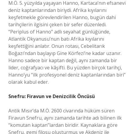
M.Ö. 5. yüzyılda yaşayan Hanno, Kartaca’nın efsanevi
deniz kaptanlarından biriydi. Afrika kıyılarını
keşfetmekle görevlendirilen Hanno, bugün dahi
tarihçilerin ilgisini çeken bir sefer düzenledi.
“Periplus of Hanno” adlı seyahat günlüğünde,
Atlantik Okyanusu’nun batı Afrika kıyılarını
keşfettiğini anlatır. Onun rotası, Cebelitarık
Boğazı’ndan başlayıp Gine Körfezi’ne kadar uzanır.
Hanno sadece bir kaptan değil, aynı zamanda bir
lider, coğrafyacı ve kâşifti. Bu yüzden birçok tarihçi,
Hanno’yu “ilk profesyonel deniz kaptanlarından biri”
olarak kabul eder.
Snefru: Firavun ve Denizcilik Öncüsü
Antik Mısır’da M.Ö. 2600 civarında hüküm süren
Firavun Snefru, aynı zamanda tarihte adı bilinen ilk
“komutan kaptan”lardan biridir. Kaynaklara göre
Snefru, gemi filosu oluşturmuş ve Akdeniz ile