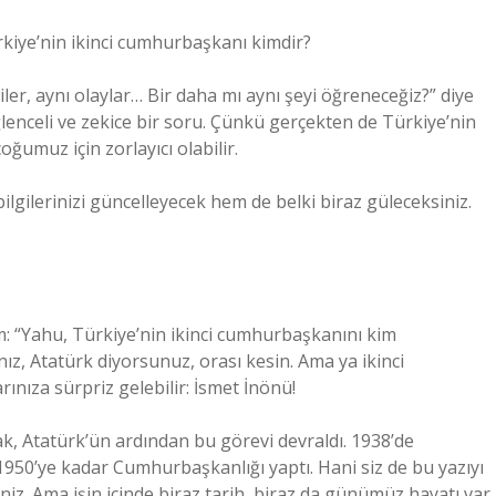
kiye’nin ikinci cumhurbaşkanı kimdir?
ler, aynı olaylar… Bir daha mı aynı şeyi öğreneceğiz?” diye
eğlenceli ve zekice bir soru. Çünkü gerçekten de Türkiye’nin
umuz için zorlayıcı olabilir.
gilerinizi güncelleyecek hem de belki biraz güleceksiniz.
 “Yahu, Türkiye’nin ikinci cumhurbaşkanını kim
nız, Atatürk diyorsunuz, orası kesin. Ama ya ikinci
ınıza sürpriz gelebilir: İsmet İnönü!
k, Atatürk’ün ardından bu görevi devraldı. 1938’de
950’ye kadar Cumhurbaşkanlığı yaptı. Hani siz de bu yazıyı
niz. Ama işin içinde biraz tarih, biraz da günümüz hayatı var.