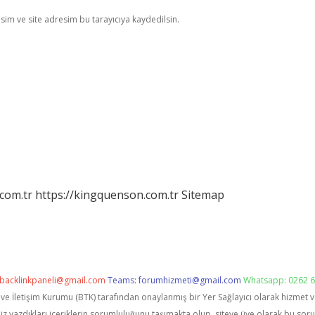
im ve site adresim bu tarayıcıya kaydedilsin.
com.tr
https://kingquenson.com.tr
Sitemap
backlinkpaneli@gmail.com
Teams:
forumhizmeti@gmail.com
Whatsapp: 0262 6
i ve İletişim Kurumu (BTK) tarafından onaylanmış bir Yer Sağlayıcı olarak hizmet 
zdıkları içeriklerin sorumluluğunu taşımakta olup, siteye üye olarak bu sorumlu