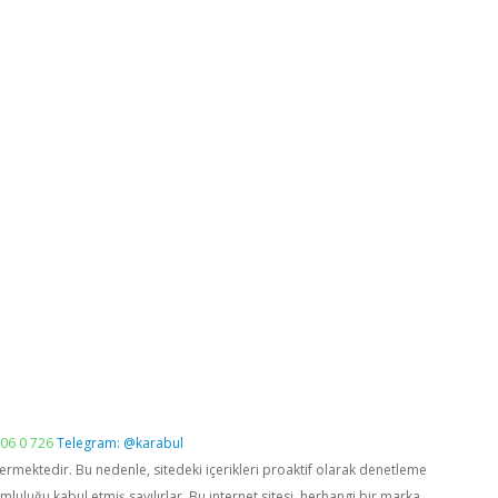
06 0 726
Telegram: @karabul
vermektedir. Bu nedenle, sitedeki içerikleri proaktif olarak denetleme
luğu kabul etmiş sayılırlar. Bu internet sitesi, herhangi bir marka,