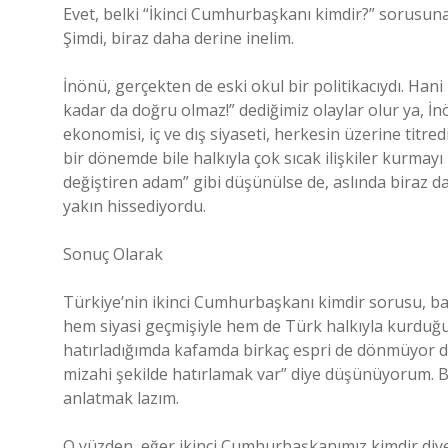
Evet, belki “İkinci Cumhurbaşkanı kimdir?” sorusuna
Şimdi, biraz daha derine inelim.
İnönü, gerçekten de eski okul bir politikacıydı. Han
kadar da doğru olmaz!” dediğimiz olaylar olur ya, İ
ekonomisi, iç ve dış siyaseti, herkesin üzerine titre
bir dönemde bile halkıyla çok sıcak ilişkiler kurmay
değiştiren adam” gibi düşünülse de, aslında biraz d
yakın hissediyordu.
Sonuç Olarak
Türkiye’nin ikinci Cumhurbaşkanı kimdir sorusu, bas
hem siyasi geçmişiyle hem de Türk halkıyla kurduğu
hatırladığımda kafamda birkaç espri de dönmüyor de
mizahi şekilde hatırlamak var” diye düşünüyorum. Ba
anlatmak lazım.
O yüzden, eğer ikinci Cumhurbaşkanımız kimdir diye s