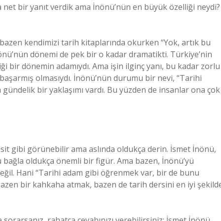
 net bir yanıt verdik ama İnönü’nün en büyük özelliği neydi?
i bazen kendimizi tarih kitaplarında okurken “Yok, artık bu
nönü’nün dönemi de pek bir o kadar dramatikti. Türkiye’nin
diği bir dönemin adamıydı. Ama işin ilginç yanı, bu kadar zorlu
ı başarmış olmasıydı. İnönü’nün durumu bir nevi, “Tarihi
a gündelik bir yaklaşımı vardı. Bu yüzden de insanlar ona çok
it gibi görünebilir ama aslında oldukça derin. İsmet İnönü,
 bağla oldukça önemli bir figür. Ama bazen, İnönü’yü
ğil. Hani “Tarihi adam gibi öğrenmek var, bir de bunu
zen bir kahkaha atmak, bazen de tarih dersini en iyi şekild
orarsanız, rahatça cevabınızı verebilirsiniz: İsmet İnönü.