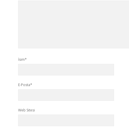
İsim*
E-Posta*
Web Sitesi