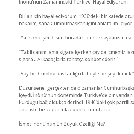
İnönü’nün Zamanındaki Türkiye: Hayal Ediyorum
Bir an için hayal ediyorum: 1938’deki bir kafede o
bakalım, sana Cumhurbaşkanlığını anlatalım” diyor.
“Ya İnönü, şimdi sen burada Cumhurbaşkanısın da, o
“Tabii canım, ama sigara içerken çay da içmemiz laz
sigara… Arkadaşlarla rahatça sohbet ederiz.”
“Vay be, Cumhurbaşkanlığı da böyle bir şey demek.”
Düşünsene, gerçekten de o zamanlar Cumhurbaşkanlı
içeydi. İnönü’nün döneminde Türkiye’de bir yandan 
kurduğu bağ oldukça derindi. 1946’daki çok partili s
ama işte biz çoğunlukla bunları unuturuz.
İsmet İnönü’nün En Büyük Özelliği Ne?