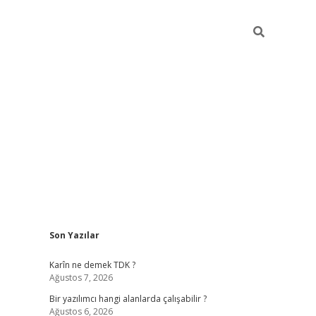
Sidebar
Son Yazılar
elexbet ye
Karîn ne demek TDK ?
Ağustos 7, 2026
Bir yazılımcı hangi alanlarda çalışabilir ?
Ağustos 6, 2026