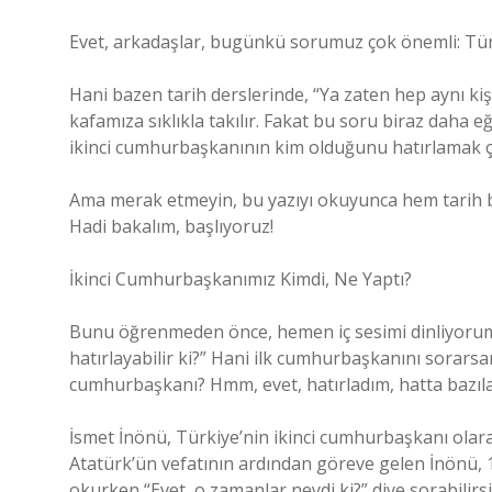
Evet, arkadaşlar, bugünkü sorumuz çok önemli: Tür
Hani bazen tarih derslerinde, “Ya zaten hep aynı kişi
kafamıza sıklıkla takılır. Fakat bu soru biraz daha 
ikinci cumhurbaşkanının kim olduğunu hatırlamak çoğ
Ama merak etmeyin, bu yazıyı okuyunca hem tarih bil
Hadi bakalım, başlıyoruz!
İkinci Cumhurbaşkanımız Kimdi, Ne Yaptı?
Bunu öğrenmeden önce, hemen iç sesimi dinliyorum:
hatırlayabilir ki?” Hani ilk cumhurbaşkanını sorarsa
cumhurbaşkanı? Hmm, evet, hatırladım, hatta bazılar
İsmet İnönü, Türkiye’nin ikinci cumhurbaşkanı olara
Atatürk’ün vefatının ardından göreve gelen İnönü, 1
okurken “Evet, o zamanlar neydi ki?” diye sorabilirsi