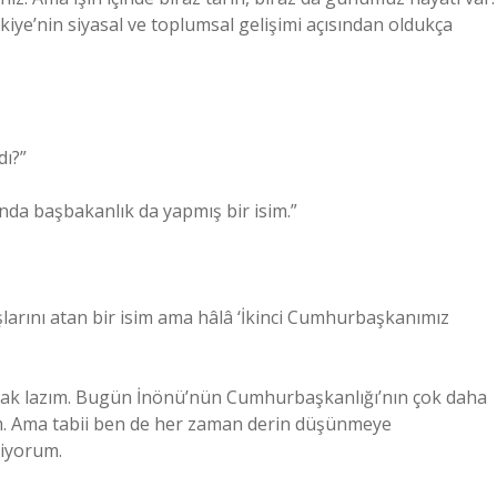
e’nin siyasal ve toplumsal gelişimi açısından oldukça
dı?”
nda başbakanlık da yapmış bir isim.”
larını atan bir isim ama hâlâ ‘İkinci Cumhurbaşkanımız
lmak lazım. Bugün İnönü’nün Cumhurbaşkanlığı’nın çok daha
m. Ama tabii ben de her zaman derin düşünmeye
diyorum.