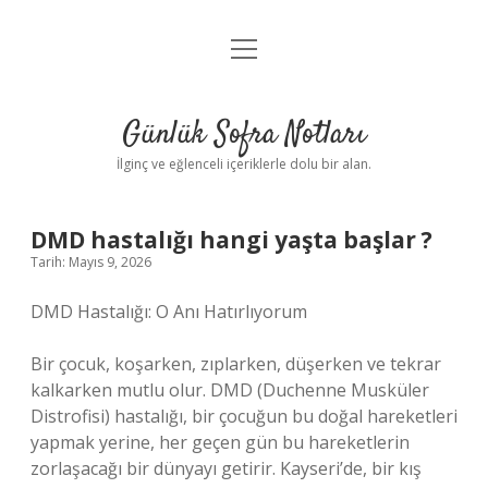
menüyü
Anasayfa
aç
Gizlilik Politikası
Günlük Sofra Notları
Yasal Uyarı
İlginç ve eğlenceli içeriklerle dolu bir alan.
Hakkımızda
DMD hastalığı hangi yaşta başlar ?
Tarih: Mayıs 9, 2026
DMD Hastalığı: O Anı Hatırlıyorum
Bir çocuk, koşarken, zıplarken, düşerken ve tekrar
kalkarken mutlu olur. DMD (Duchenne Musküler
Distrofisi) hastalığı, bir çocuğun bu doğal hareketleri
yapmak yerine, her geçen gün bu hareketlerin
zorlaşacağı bir dünyayı getirir. Kayseri’de, bir kış