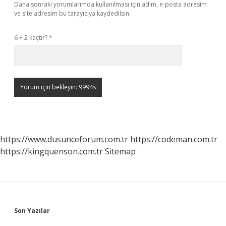
Daha sonraki yorumlarımda kullanılması için adım, e-posta adresim
ve site adresim bu tarayıcıya kaydedilsin.
6 + 2 kaçtır?
*
https://www.dusunceforum.com.tr
https://codeman.com.tr
https://kingquenson.com.tr
Sitemap
Sidebar
Son Yazılar