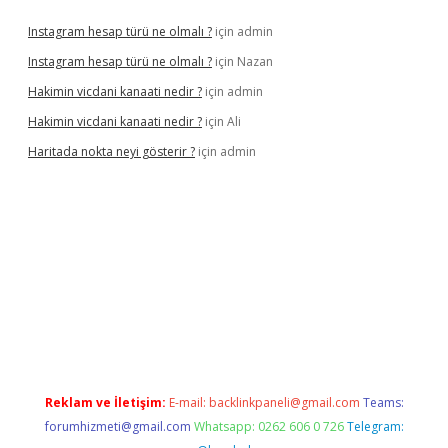
Instagram hesap türü ne olmalı ?
için
admin
Instagram hesap türü ne olmalı ?
için
Nazan
Hakimin vicdani kanaati nedir ?
için
admin
Hakimin vicdani kanaati nedir ?
için
Ali
Haritada nokta neyi gösterir ?
için
admin
 yeni adresi
tambet giriş
betexper güncel
Reklam ve İletişim:
E-mail:
backlinkpaneli@gmail.com
Teams:
forumhizmeti@gmail.com
Whatsapp: 0262 606 0 726
Telegram: