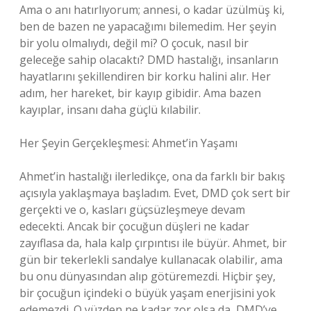
Ama o anı hatırlıyorum; annesi, o kadar üzülmüş ki,
ben de bazen ne yapacağımı bilemedim. Her şeyin
bir yolu olmalıydı, değil mi? O çocuk, nasıl bir
geleceğe sahip olacaktı? DMD hastalığı, insanların
hayatlarını şekillendiren bir korku halini alır. Her
adım, her hareket, bir kayıp gibidir. Ama bazen
kayıplar, insanı daha güçlü kılabilir.
Her Şeyin Gerçekleşmesi: Ahmet’in Yaşamı
Ahmet’in hastalığı ilerledikçe, ona da farklı bir bakış
açısıyla yaklaşmaya başladım. Evet, DMD çok sert bir
gerçekti ve o, kasları güçsüzleşmeye devam
edecekti. Ancak bir çocuğun düşleri ne kadar
zayıflasa da, hala kalp çırpıntısı ile büyür. Ahmet, bir
gün bir tekerlekli sandalye kullanacak olabilir, ama
bu onu dünyasından alıp götüremezdi. Hiçbir şey,
bir çocuğun içindeki o büyük yaşam enerjisini yok
edemezdi. O yüzden ne kadar zor olsa da, DMD’ye