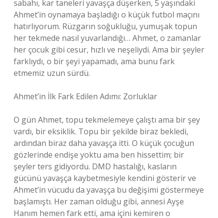
sabahı, kar taneleri yavaşça düşerken, 5 yaşındaki
Ahmet’in oynamaya başladığı o küçük futbol maçını
hatırlıyorum. Rüzgarın soğukluğu, yumuşak topun
her tekmede nasıl yuvarlandığı… Ahmet, o zamanlar
her çocuk gibi cesur, hızlı ve neşeliydi. Ama bir şeyler
farklıydı, o bir şeyi yapamadı, ama bunu fark
etmemiz uzun sürdü.
Ahmet’in İlk Fark Edilen Adımı: Zorluklar
O gün Ahmet, topu tekmelemeye çalıştı ama bir şey
vardı, bir eksiklik. Topu bir şekilde biraz bekledi,
ardından biraz daha yavaşça itti. O küçük çocuğun
gözlerinde endişe yoktu ama ben hissettim; bir
şeyler ters gidiyordu. DMD hastalığı, kasların
gücünü yavaşça kaybetmesiyle kendini gösterir ve
Ahmet’in vücudu da yavaşça bu değişimi göstermeye
başlamıştı. Her zaman olduğu gibi, annesi Ayşe
Hanım hemen fark etti, ama içini kemiren o