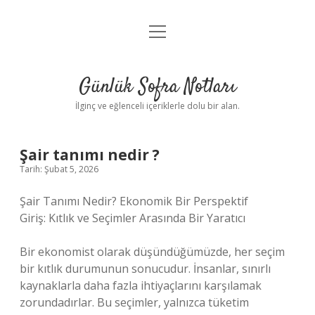
menüyü
Anasayfa
aç
Gizlilik Politikası
Günlük Sofra Notları
Yasal Uyarı
İlginç ve eğlenceli içeriklerle dolu bir alan.
Hakkımızda
Şair tanımı nedir ?
Tarih: Şubat 5, 2026
Şair Tanımı Nedir? Ekonomik Bir Perspektif
Giriş: Kıtlık ve Seçimler Arasında Bir Yaratıcı
Bir ekonomist olarak düşündüğümüzde, her seçim
bir kıtlık durumunun sonucudur. İnsanlar, sınırlı
kaynaklarla daha fazla ihtiyaçlarını karşılamak
zorundadırlar. Bu seçimler, yalnızca tüketim