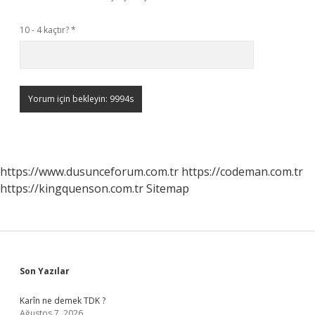
10 - 4 kaçtır?
*
https://www.dusunceforum.com.tr
https://codeman.com.tr
https://kingquenson.com.tr
Sitemap
Sidebar
Son Yazılar
Karîn ne demek TDK ?
Ağustos 7, 2026