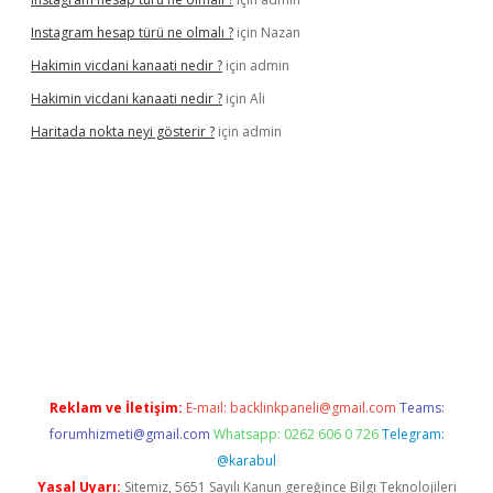
Instagram hesap türü ne olmalı ?
için
Nazan
Hakimin vicdani kanaati nedir ?
için
admin
Hakimin vicdani kanaati nedir ?
için
Ali
Haritada nokta neyi gösterir ?
için
admin
eni adresi
tambet giriş
betexper güncel
Reklam ve İletişim:
E-mail:
backlinkpaneli@gmail.com
Teams:
forumhizmeti@gmail.com
Whatsapp: 0262 606 0 726
Telegram:
@karabul
Yasal Uyarı:
Sitemiz, 5651 Sayılı Kanun gereğince Bilgi Teknolojileri