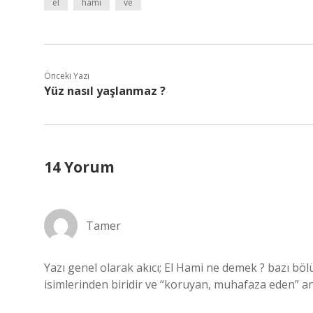
el
hami
ve
Önceki Yazı
Yüz nasıl yaşlanmaz ?
14 Yorum
Tamer
Yazı genel olarak akıcı; El Hami ne demek ? bazı böl
isimlerinden biridir ve “koruyan, muhafaza eden” anl