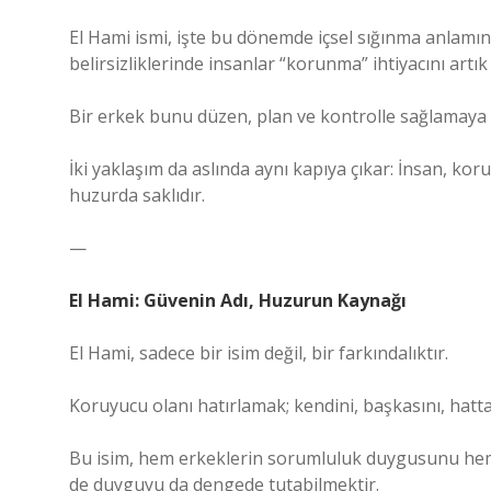
El Hami ismi, işte bu dönemde içsel sığınma anlamın
belirsizliklerinde insanlar “korunma” ihtiyacını artı
Bir erkek bunu düzen, plan ve kontrolle sağlamaya çal
İki yaklaşım da aslında aynı kapıya çıkar: İnsan, k
huzurda saklıdır.
—
El Hami: Güvenin Adı, Huzurun Kaynağı
El Hami, sadece bir isim değil, bir farkındalıktır.
Koruyucu olanı hatırlamak; kendini, başkasını, hat
Bu isim, hem erkeklerin sorumluluk duygusunu hem k
de duyguyu da dengede tutabilmektir.