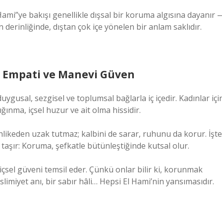
Hami”ye bakışı genellikle dışsal bir koruma algısına dayanır 
erinliğinde, dıştan çok içe yönelen bir anlam saklıdır.
t, Empati ve Manevi Güven
ygusal, sezgisel ve toplumsal bağlarla iç içedir. Kadınlar içi
ınma, içsel huzur ve ait olma hissidir.
ikeden uzak tutmaz; kalbini de sarar, ruhunu da korur. İşte
taşır: Koruma, şefkatle bütünleştiğinde kutsal olur.
 içsel güveni temsil eder. Çünkü onlar bilir ki, korunmak
eslimiyet anı, bir sabır hâli… Hepsi El Hami’nin yansımasıdır.