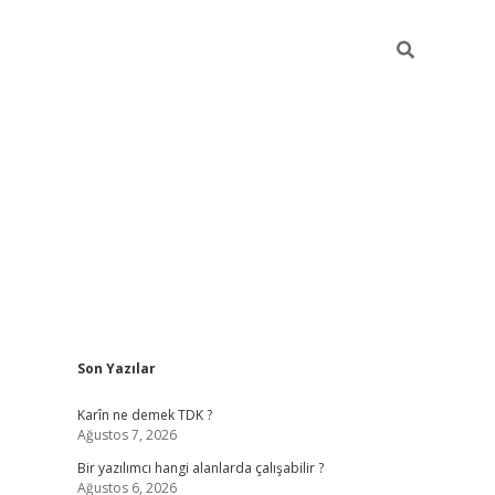
Sidebar
Son Yazılar
elexbet yeni a
Karîn ne demek TDK ?
Ağustos 7, 2026
Bir yazılımcı hangi alanlarda çalışabilir ?
Ağustos 6, 2026