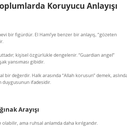
 Toplumlarda Koruyucu Anlayışı
i bir figürdür. El Hami’ye benzer bir anlayış, “gözeten
r.
ttadır; kişisel özgürlükle dengelenir. “Guardian angel”
şak yansıması gibidir.
l bir değerdir. Halk arasında “Allah korusun” demek, aslınd
en duygusunun ifadesidir.
ğınak Arayışı
olabilir, ama ruhsal anlamda daha kırılgandır.