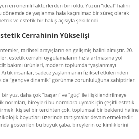
eyen en önemli faktörlerden biri oldu. Yüzün “ideal” halini
, bu dönemde de yaşlanma hala kaçınılmaz bir süreç olarak
etrik ve estetik bir bakış açısıyla şekillendi.
stetik Cerrahinin Yükselişi
ler, tarihsel arayışların en gelişmiş halini almıştır. 20.
eler, estetik cerrahi uygulamaların hızla artmasına yol
e cilt bakımı ürünleri, modern toplumda “yaşlanmayı
Artık insanlar, sadece yaşlanmanın fiziksel etkilerinden
 da “genç ve dinamik” görünme zorunluluğuna sahiptirler.
bir yüz, daha çok “başarı” ve “güç” ile ilişkilendirilmeye
k normları, bireyleri bu normlara uymak için çeşitli estetik
mek, kişisel bir tercihten çok, toplumsal bir beklenti haline
psikolojik boyutları üzerinde tartışmalar devam etmektedir.
da gösterilen bu büyük çaba, bireylerin öz kimliklerini