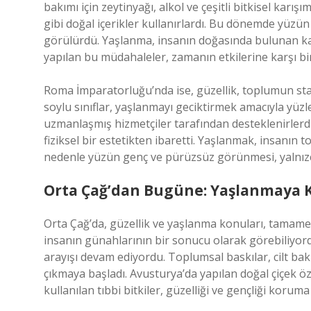
bakımı için zeytinyağı, alkol ve çeşitli bitkisel karış
gibi doğal içerikler kullanırlardı. Bu dönemde yüzün
görülürdü. Yaşlanma, insanın doğasında bulunan kaç
yapılan bu müdahaleler, zamanın etkilerine karşı bir
Roma İmparatorluğu’nda ise, güzellik, toplumun sta
soylu sınıflar, yaşlanmayı geciktirmek amacıyla yüzl
uzmanlaşmış hizmetçiler tarafından desteklenirlerdi.
fiziksel bir estetikten ibaretti. Yaşlanmak, insanın
nedenle yüzün genç ve pürüzsüz görünmesi, yalnızca ki
Orta Çağ’dan Bugüne: Yaşlanmaya 
Orta Çağ’da, güzellik ve yaşlanma konuları, tamame
insanın günahlarının bir sonucu olarak görebiliyord
arayışı devam ediyordu. Toplumsal baskılar, cilt bak
çıkmaya başladı. Avusturya’da yapılan doğal çiçek öz
kullanılan tıbbi bitkiler, güzelliği ve gençliği korum