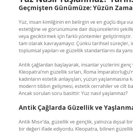
Geçmişten Günümüze: Yüzün Zaman
Yüz, insan kimliğinin en belirgin ve en güçlü dışa vu
estetiğine ve görünümüne dair düşüncelerini şekil
veya geciktirmek için farklı yöntemler geliştirmişt
tam olarak kavrayamayız. Çünkü tarihsel süreçler, 
toplumsal yapıları ve güzellik standartlarını da yansı
Antik çağlardan başlayarak, insanlar yüzlerini genç v
Kleopatra’nın güzellik sırları, Roma İmparatorluğu’n
kadınların estetik anlayışları, yüzün yaşlanmasına ka
modern tıbbın gelişmesi, estetik cerrahiler ve cilt 
Ancak sorulan soru basittir: Yüz nasıl yaşlanmaz?
Antik Çağlarda Güzellik ve Yaşlanm
Antik Mısır’da, güzellik ve gençlik, yalnızca dışsal bir
bir değeri ifade ediyordu. Kleopatra, bilinen güzelli