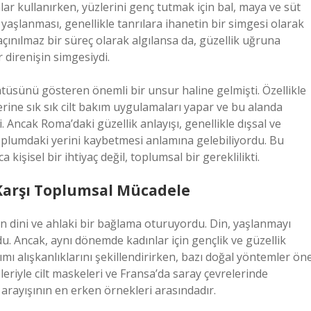
ımlar kullanırken, yüzlerini genç tutmak için bal, maya ve süt
 yaşlanması, genellikle tanrılara ihanetin bir simgesi olarak
ınılmaz bir süreç olarak algılansa da, güzellik uğruna
 direnişin simgesiydi.
tüsünü gösteren önemli bir unsur haline gelmişti. Özellikle
erine sık sık cilt bakım uygulamaları yapar ve bu alanda
 Ancak Roma’daki güzellik anlayışı, genellikle dışsal ve
 toplumdaki yerini kaybetmesi anlamına gelebiliyordu. Bu
şisel bir ihtiyaç değil, toplumsal bir gereklilikti.
Karşı Toplumsal Mücadele
n dini ve ahlaki bir bağlama oturuyordu. Din, yaşlanmayı
u. Ancak, aynı dönemde kadınlar için gençlik ve güzellik
ımı alışkanlıklarını şekillendirirken, bazı doğal yöntemler ön
leriyle cilt maskeleri ve Fransa’da saray çevrelerinde
a arayışının en erken örnekleri arasındadır.