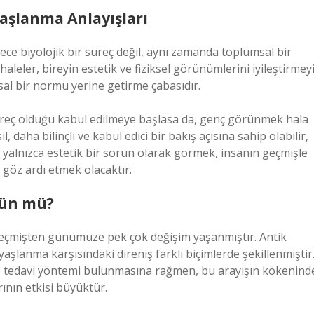
aşlanma Anlayışları
e biyolojik bir süreç değil, aynı zamanda toplumsal bir
eler, bireyin estetik ve fiziksel görünümlerini iyileştirmey
l bir normu yerine getirme çabasıdır.
reç olduğu kabul edilmeye başlasa da, genç görünmek hala
, daha bilinçli ve kabul edici bir bakış açısına sahip olabilir,
 yalnızca estetik bir sorun olarak görmek, insanın geçmişle
 göz ardı etmek olacaktır.
ün mü?
eçmişten günümüze pek çok değişim yaşanmıştır. Antik
aşlanma karşısındaki direniş farklı biçimlerde şekillenmiştir
e tedavi yöntemi bulunmasına rağmen, bu arayışın kökenind
rının etkisi büyüktür.