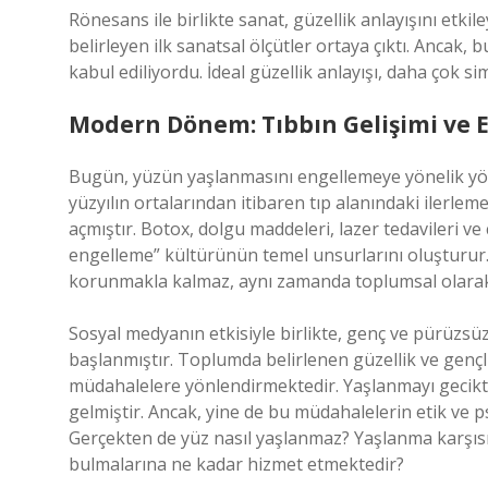
Rönesans ile birlikte sanat, güzellik anlayışını etkil
belirleyen ilk sanatsal ölçütler ortaya çıktı. Ancak
kabul ediliyordu. İdeal güzellik anlayışı, daha çok sim
Modern Dönem: Tıbbın Gelişimi ve E
Bugün, yüzün yaşlanmasını engellemeye yönelik yöntem
yüzyılın ortalarından itibaren tıp alanındaki ilerlem
açmıştır. Botox, dolgu maddeleri, lazer tedavileri v
engelleme” kültürünün temel unsurlarını oluşturur. 
korunmakla kalmaz, aynı zamanda toplumsal olarak
Sosyal medyanın etkisiyle birlikte, genç ve pürüzsüz 
başlanmıştır. Toplumda belirlenen güzellik ve gençli
müdahalelere yönlendirmektedir. Yaşlanmayı geciktir
gelmiştir. Ancak, yine de bu müdahalelerin etik ve 
Gerçekten de yüz nasıl yaşlanmaz? Yaşlanma karşısın
bulmalarına ne kadar hizmet etmektedir?