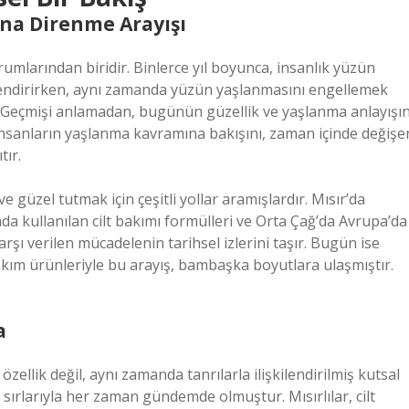
a Direnme Arayışı
rumlarından biridir. Binlerce yıl boyunca, insanlık yüzün
lendirirken, aynı zamanda yüzün yaşlanmasını engellemek
ir. Geçmişi anlamadan, bugünün güzellik ve yaşlanma anlayışın
insanların yaşlanma kavramına bakışını, zaman içinde değişe
tır.
e güzel tutmak için çeşitli yollar aramışlardır. Mısır’da
da kullanılan cilt bakımı formülleri ve Orta Çağ’da Avrupa’da
rşı verilen mücadelenin tarihsel izlerini taşır. Bugün ise
bakım ürünleriyle bu arayış, bambaşka boyutlara ulaşmıştır.
a
 özellik değil, aynı zamanda tanrılarla ilişkilendirilmiş kutsal
k sırlarıyla her zaman gündemde olmuştur. Mısırlılar, cilt